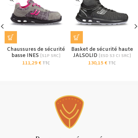
Chaussures de sécurité
Basket de sécurité haute
basse INES
JALSOLID
[S1P SRC]
[ESD S3 CI SRC]
111,29
€
130,15
€
TTC
TTC