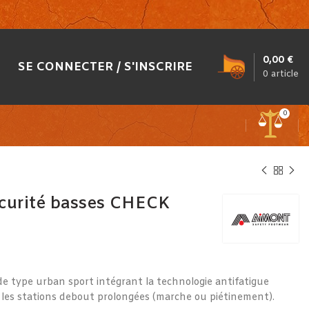
0,00
€
SE CONNECTER / S'INSCRIRE
0
article
0
curité basses CHECK
e type urban sport intégrant la technologie antifatigue
es stations debout prolongées (marche ou piétinement).