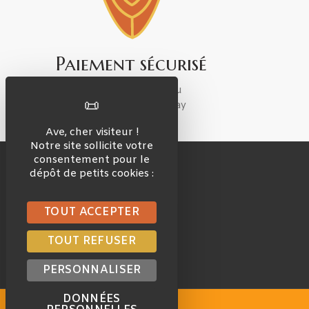
Paiement sécurisé
Par carte bancaire ou
Apple Pay / Google Pay
Ave, cher visiteur !
Notre site sollicite votre
consentement pour le
dépôt de petits cookies :
TOUT ACCEPTER
15, rue Lavoisier
TOUT REFUSER
69720 Saint-Bonnet-de-Mure
Contact mail
PERSONNALISER
DONNÉES