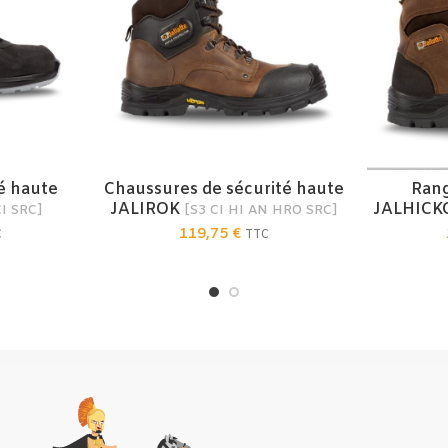
é haute
Chaussures de sécurité haute
Rang
IONS
CHOIX DES OPTIONS
CHO
JALIROK
JALHICK
CI SRC]
[S3 CI HI AN HRO SRC]
119,75
€
C
TTC