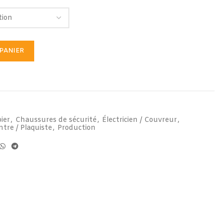
PANIER
ier
,
Chaussures de sécurité
,
Électricien / Couvreur
,
ntre / Plaquiste
,
Production