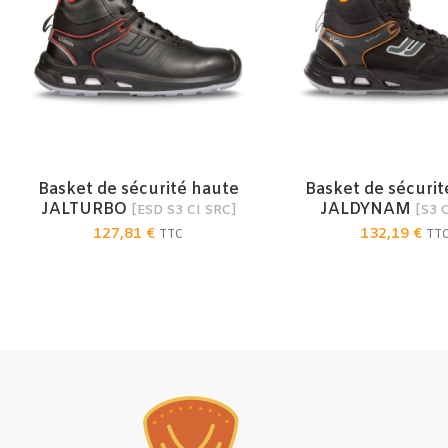
Basket de sécurité haute
Basket de sécurit
CHOIX DES OPTIONS
CHOIX DES OPT
JALTURBO
JALDYNAM
[ESD S3 CI SRC]
[S3 
127,81
€
132,19
€
TTC
TT