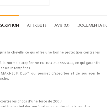
SCRIPTION
ATTRIBUTS
AVIS (0)
DOCUMENTATI
u’à la cheville, ce qui offre une bonne protection contre les
à la norme européenne EN ISO 20345:2011, ce qui garantit
 et les intempéries.
e MAXI-Soft Duo™, qui permet d’absorber et de soulager le
arche.
contre les chocs d’une force de 200 J.
rotège le pied des perforations par des objets pointus.