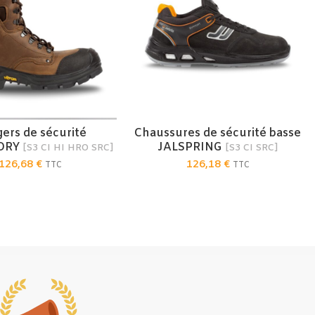
ers de sécurité
Chaussures de sécurité basse
IX DES OPTIONS
CHOIX DES OPTIONS
ORY
JALSPRING
[S3 CI HI HRO SRC]
[S3 CI SRC]
126,68
€
126,18
€
TTC
TTC