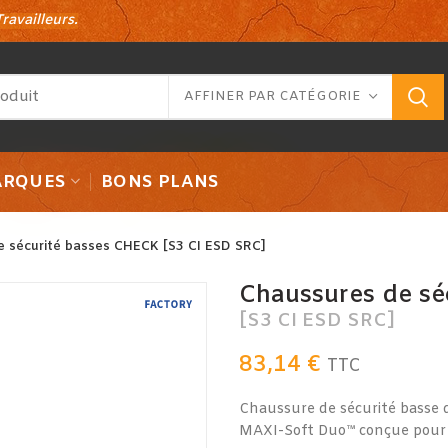
ravailleurs.
AFFINER PAR CATÉGORIE
RQUES
BONS PLANS
 sécurité basses CHECK [S3 CI ESD SRC]
Chaussures de sé
[S3 CI ESD SRC]
83,14
€
TTC
Chaussure de sécurité basse d
MAXI-Soft Duo™ conçue pour l