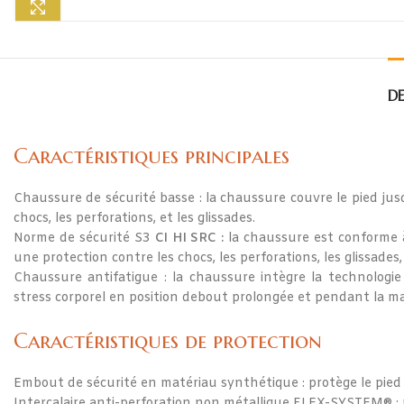
Agrandir
DE
Caractéristiques principales
Chaussure de sécurité basse : la chaussure couvre le pied jusq
chocs, les perforations, et les glissades.
Norme de sécurité S3
CI HI SRC :
la chaussure est conforme 
une protection contre les chocs, les perforations, les glissades,
Chaussure antifatigue : la chaussure intègre la technologi
stress corporel en position debout prolongée et pendant la m
Caractéristiques de protection
Embout de sécurité en matériau synthétique : protège le pied 
Intercalaire anti-perforation non métallique FLEX-SYSTEM® : p