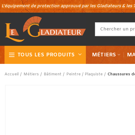
Panneau de gestion des cookies
L'équipement de protection approuvé par les Gladiateurs & les T
TOUS LES PRODUITS
MÉTIERS
MA
Accueil
Métiers
Bâtiment
Peintre / Plaquiste
Chaussures de